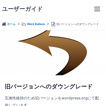
コ
ユーザーガイド
ン
テ
ン
ホーム
Word Balloon
旧バージョンへのダウングレード
ツ
へ
ス
キ
ッ
プ
旧バージョンへのダウングレード
互換性維持のため旧バージョンをwordpress.orgにて配
布しています。